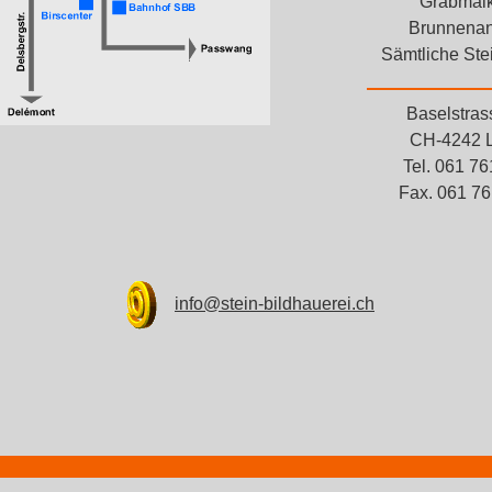
Grabmalk
Brunnena
Sämtliche Ste
Baselstras
CH-4242 
Tel. 061 76
Fax. 061 76
info@stein-bildhauerei.ch