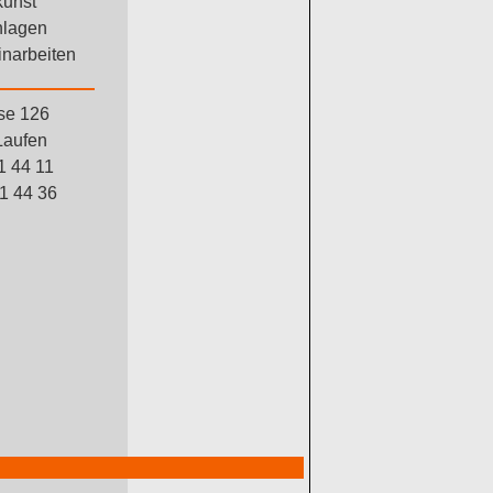
unst
nlagen
inarbeiten
se 126
Laufen
1 44 11
1 44 36